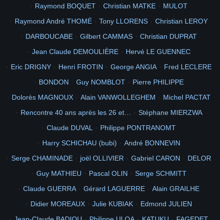
Raymond BOQUET
Christian MATKE
MULOT
2
1965
documents
concernant
115eme
1966
2005
2010
TAHITI
Raymond André THOMÉ
Tony LLORENS
Christian LEROY
mon
retour
ne suis je pas belle en tahitienne
6
photo de droite au milieu le 1er sa caron et abroudjameur
DARBOUCABE
Gilbert CAMMAS
Christian DUPRAT
Picasa
68
Jean Claude DEMOULIÈRE
Hervé LE GUENNEC
la passe
1iere
50ans
Voir
Eric DRIGNY
Henri FROTIN
George ANGIA
Fred LECLERE
BONDON
Guy NOMBLOT
Pierre PHILIPPE
Dolorès MAGNOUX
Alain VANWOLLEGHEM
Michel PACTAT
Rencontre 40 ans après les 26 et…
Stéphane MIERZWA
Claude DUVAL
Philippe PONTRANOMT
Harry SCHICHAU (bubi)
André BONNEVIN
Serge CHAMINADE
joël OLLIVIER
Gabriel CARON
DELOR
Guy MATHIEU
Pascal OLIN
Serge SCHMITT
Claude GUERRA
Gérard LAGUERRE
Alain GRAILHE
Didier MOREAUX
Julie KUBIAK
Edmond JULIEN
Jean-Claude BADIOU
Philippe ULOA
KATUKU
FAGEDET