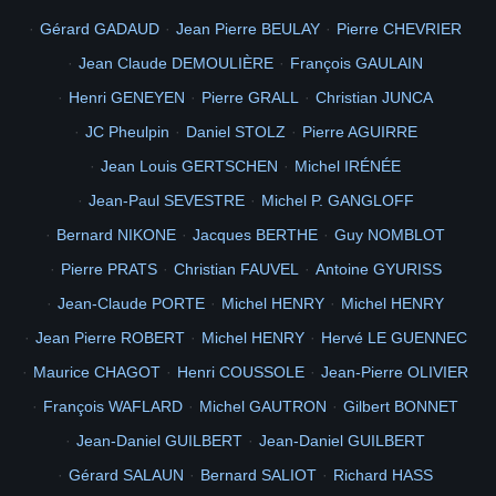
avelgwalarn
Gabriel
CARON
DELOR
del
MATHIEU
Pascal
OLIN
Gérard GADAUD
Jean Pierre BEULAY
Pierre CHEVRIER
2
LAGUERRE
SCHMITT
solo2500
GUERRA
GRAILHE
07051948
Jean Claude DEMOULIÈRE
François GAULAIN
Didier
MOREAUX
Julie
KUBIAK
Edmond
JULIEN
stephane
BADIOU
ULOA
KATUKU
FAGEDET
GERMAINE
José
PUENTE
Henri GENEYEN
Pierre GRALL
Christian JUNCA
2
BAUMANN
MORICE
Mimy
Rémy
JACQUEMART
Remy
JC Pheulpin
Daniel STOLZ
Pierre AGUIRRE
2
TROUVÉ
THORAVAL
GALERON
SklabeZ
Matelot
Muru
1971
Jean Louis GERTSCHEN
Michel IRÉNÉE
Trouve
Swen
Trevor
Harald
HARALDSEN
skagerrac
FAYE
Dan
Marine
SPAGGIARI
mspa
MOMPEU
Sapeur
Bertty
DELORME
Jean-Paul SEVESTRE
Michel P. GANGLOFF
Expertalu
ROITELET
CHANRAY
CYCLOPE
polypheme
Joserum
Bernard NIKONE
Jacques BERTHE
Guy NOMBLOT
PONT
serge71250
GIOT
CameronBon
DELLAN
FATOUX
Charles
Pierre PRATS
Christian FAUVEL
Antoine GYURISS
2
2
2
classe
JENNESSON
1970
ELSAESSER
Zezere
1ère
2
2
camp
ARUE
Jean-Claude PORTE
Michel HENRY
Michel HENRY
René
GARRIGUES
rene
BOISSEAU
BELIN
2
2008
Picasa 2.6
Photos
des
GAMBIER
1960
Eglise
Jean Pierre ROBERT
Michel HENRY
Hervé LE GUENNEC
4
3
Totegegie
SM Laetitia RAPUZZI
avril
Maurice CHAGOT
Henri COUSSOLE
Jean-Pierre OLIVIER
Mangareva
cathédrale
7
8
8
Polynésie Française
François WAFLARD
Michel GAUTRON
Gilbert BONNET
3
5
3
2
MT Laetitia RAPUZZI
catholique
intérieur
nacre
Jean-Daniel GUILBERT
Jean-Daniel GUILBERT
Picasa 2.7
62
Album
officiel
chantier
115e
CMGA
Gérard SALAUN
Bernard SALIOT
Richard HASS
Totégégie
999
Carnet
vaccination
Diaporama
polynesie
640
480