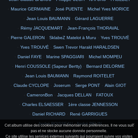
Maurice GERMAINE
José PUENTE
Michel Yves MORICE
Jean Louis BAUMANN
Gérard LAGUERRE
Rémy JACQUEMART
Jean-François THORAVAL
Pierre GALERON
SklabeZ Matelot à Muru
Yves TROUVÉ
Yves TROUVÉ
Swen Trevor Harald HARALDSEN
Daniel FAYE
Marine SPAGGIARI
Michel MOMPEU
Henri COUSSOLE (Sapeur Bertty)
Bernard DELORME
Jean Louis BAUMANN
Raymond ROITELET
Claude CYCLOPE
Joserum
Serge PONT
Alain GIOT
CameronBon
Jacques DELLAN
FATOUX
Charles ELSAESSER
1ère classe JENNESSON
Daniel RICHARD
René GARRIGUES
André BOISSEAU - André BELIN
×
Cet album utilise des cookies pour mémoriser vos préférences. Il ne vous suit
pas et ne stocke aucune donnée personnelle.
Modifié le
12/11/2022 22:17
Ce site utilise les services externes suivants qui pourraient suivre vos visites