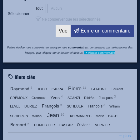
Tout
Aucun
Sélectionner
Ne conserver que les sélectionnés
Vue
Écrire un commentaire
Faites évoluer ces souvenirs en envoyant des
commentaires
, commencez par sélectionner des
images, puis cliquez sur le bouton ci-dessus
+ Ajouter commentaire
Mots clés
Pierre
5
11
Raymond
JOHO
CAPRA
LAJAUNIE
Laurent
4
3
Yves
Jacques
CRÉMOUX
Cremoux
SCANZI
Rikitéa
5
3
François
Francois
LEVEL
DURIEZ
SCHEUER
William
Jean
16
SCHIERON
Willian
KERMARREC
Marie
BACH
5
2
Bernard
Olivier
DUMORTIER
CASPAR
VERRIER
4
2
7
Gérard
Claude
Gerard
GADAUD
BEULAY
CHEVRIER
plus