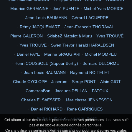
Maurice GERMAINE
José PUENTE
Michel Yves MORICE
Jean Louis BAUMANN
Gérard LAGUERRE
Rémy JACQUEMART
Jean-François THORAVAL
Pierre GALERON
SklabeZ Matelot à Muru
Yves TROUVÉ
Yves TROUVÉ
Swen Trevor Harald HARALDSEN
Daniel FAYE
Marine SPAGGIARI
Michel MOMPEU
Henri COUSSOLE (Sapeur Bertty)
Bernard DELORME
Jean Louis BAUMANN
Raymond ROITELET
Claude CYCLOPE
Joserum
Serge PONT
Alain GIOT
CameronBon
Jacques DELLAN
FATOUX
Charles ELSAESSER
1ère classe JENNESSON
Daniel RICHARD
René GARRIGUES
André BOISSEAU - André BELIN
×
Cet album utilise des cookies pour mémoriser vos préférences. Il ne vous suit
pas et ne stocke aucune donnée personnelle.
Modifié le
12/11/2022 22:17
Ce site utilise les services externes suivants qui pourraient suivre vos visites