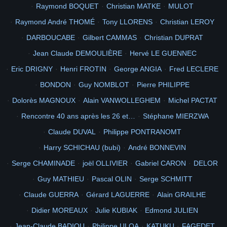
Raymond BOQUET
Christian MATKE
MULOT
2
1965
documents
concernant
115eme
1966
2005
2010
TAHITI
Raymond André THOMÉ
Tony LLORENS
Christian LEROY
mon
retour
ne suis je pas belle en tahitienne
6
photo de droite au milieu le 1er sa caron et abroudjameur
DARBOUCABE
Gilbert CAMMAS
Christian DUPRAT
Picasa
68
Jean Claude DEMOULIÈRE
Hervé LE GUENNEC
la passe
1iere
50ans
Voir
Eric DRIGNY
Henri FROTIN
George ANGIA
Fred LECLERE
BONDON
Guy NOMBLOT
Pierre PHILIPPE
Dolorès MAGNOUX
Alain VANWOLLEGHEM
Michel PACTAT
Rencontre 40 ans après les 26 et…
Stéphane MIERZWA
Claude DUVAL
Philippe PONTRANOMT
Harry SCHICHAU (bubi)
André BONNEVIN
Serge CHAMINADE
joël OLLIVIER
Gabriel CARON
DELOR
Guy MATHIEU
Pascal OLIN
Serge SCHMITT
Claude GUERRA
Gérard LAGUERRE
Alain GRAILHE
Didier MOREAUX
Julie KUBIAK
Edmond JULIEN
Jean-Claude BADIOU
Philippe ULOA
KATUKU
FAGEDET