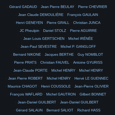
avelgwalarn
Gabriel
CARON
DELOR
del
MATHIEU
Pascal
OLIN
Gérard GADAUD
Jean Pierre BEULAY
Pierre CHEVRIER
2
LAGUERRE
SCHMITT
solo2500
GUERRA
GRAILHE
07051948
Jean Claude DEMOULIÈRE
François GAULAIN
Didier
MOREAUX
Julie
KUBIAK
Edmond
JULIEN
stephane
BADIOU
ULOA
KATUKU
FAGEDET
GERMAINE
José
PUENTE
Henri GENEYEN
Pierre GRALL
Christian JUNCA
2
BAUMANN
MORICE
Mimy
Rémy
JACQUEMART
Remy
JC Pheulpin
Daniel STOLZ
Pierre AGUIRRE
2
TROUVÉ
THORAVAL
GALERON
SklabeZ
Matelot
Muru
1971
Jean Louis GERTSCHEN
Michel IRÉNÉE
Trouve
Swen
Trevor
Harald
HARALDSEN
skagerrac
FAYE
Dan
Marine
SPAGGIARI
mspa
MOMPEU
Sapeur
Bertty
DELORME
Jean-Paul SEVESTRE
Michel P. GANGLOFF
Expertalu
ROITELET
CHANRAY
CYCLOPE
polypheme
Joserum
Bernard NIKONE
Jacques BERTHE
Guy NOMBLOT
PONT
serge71250
GIOT
CameronBon
DELLAN
FATOUX
Charles
Pierre PRATS
Christian FAUVEL
Antoine GYURISS
2
2
2
classe
JENNESSON
1970
ELSAESSER
Zezere
1ère
2
2
camp
ARUE
Jean-Claude PORTE
Michel HENRY
Michel HENRY
René
GARRIGUES
rene
BOISSEAU
BELIN
2
2008
Picasa 2.6
Photos
des
GAMBIER
1960
Eglise
Jean Pierre ROBERT
Michel HENRY
Hervé LE GUENNEC
4
3
Totegegie
SM Laetitia RAPUZZI
avril
Maurice CHAGOT
Henri COUSSOLE
Jean-Pierre OLIVIER
Mangareva
cathédrale
7
8
8
Polynésie Française
François WAFLARD
Michel GAUTRON
Gilbert BONNET
3
5
3
2
MT Laetitia RAPUZZI
catholique
intérieur
nacre
Jean-Daniel GUILBERT
Jean-Daniel GUILBERT
Picasa 2.7
62
Album
officiel
chantier
115e
CMGA
Gérard SALAUN
Bernard SALIOT
Richard HASS
Totégégie
999
Carnet
vaccination
Diaporama
polynesie
640
480