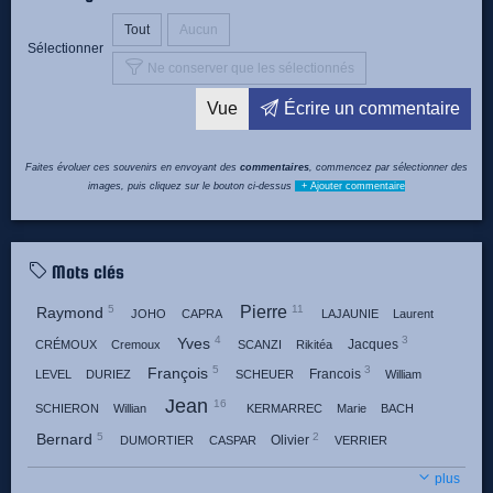
Tout
Aucun
Sélectionner
Ne conserver que les sélectionnés
Vue
Écrire un commentaire
Faites évoluer ces souvenirs en envoyant des
commentaires
, commencez par sélectionner des
images, puis cliquez sur le bouton ci-dessus
+ Ajouter commentaire
Mots clés
Pierre
5
11
Raymond
JOHO
CAPRA
LAJAUNIE
Laurent
4
3
Yves
Jacques
CRÉMOUX
Cremoux
SCANZI
Rikitéa
5
3
François
Francois
LEVEL
DURIEZ
SCHEUER
William
Jean
16
SCHIERON
Willian
KERMARREC
Marie
BACH
5
2
Bernard
Olivier
DUMORTIER
CASPAR
VERRIER
4
2
7
Gérard
Claude
Gerard
GADAUD
BEULAY
CHEVRIER
plus