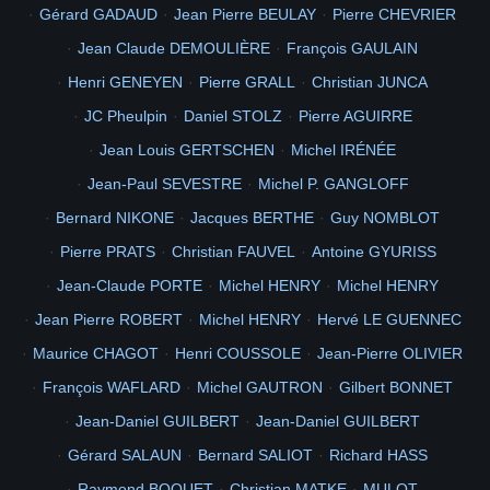
Gérard GADAUD
Jean Pierre BEULAY
Pierre CHEVRIER
2
LAGUERRE
SCHMITT
solo2500
GUERRA
GRAILHE
07051948
Jean Claude DEMOULIÈRE
François GAULAIN
Didier
MOREAUX
Julie
KUBIAK
Edmond
JULIEN
stephane
BADIOU
ULOA
KATUKU
FAGEDET
GERMAINE
José
PUENTE
Henri GENEYEN
Pierre GRALL
Christian JUNCA
2
BAUMANN
MORICE
Mimy
Rémy
JACQUEMART
Remy
JC Pheulpin
Daniel STOLZ
Pierre AGUIRRE
2
TROUVÉ
THORAVAL
GALERON
SklabeZ
Matelot
Muru
1971
Jean Louis GERTSCHEN
Michel IRÉNÉE
Trouve
Swen
Trevor
Harald
HARALDSEN
skagerrac
FAYE
Dan
Marine
SPAGGIARI
mspa
MOMPEU
Sapeur
Bertty
DELORME
Jean-Paul SEVESTRE
Michel P. GANGLOFF
Expertalu
ROITELET
CHANRAY
CYCLOPE
polypheme
Joserum
Bernard NIKONE
Jacques BERTHE
Guy NOMBLOT
PONT
serge71250
GIOT
CameronBon
DELLAN
FATOUX
Charles
Pierre PRATS
Christian FAUVEL
Antoine GYURISS
2
2
2
classe
JENNESSON
1970
ELSAESSER
Zezere
1ère
2
2
camp
Jean-Claude PORTE
ARUE
Michel HENRY
Michel HENRY
René
GARRIGUES
rene
BOISSEAU
BELIN
2
2008
Picasa 2.6
Photos
des
GAMBIER
1960
Eglise
Jean Pierre ROBERT
Michel HENRY
Hervé LE GUENNEC
4
3
Totegegie
SM Laetitia RAPUZZI
avril
Maurice CHAGOT
Henri COUSSOLE
Jean-Pierre OLIVIER
Mangareva
cathédrale
7
8
8
Polynésie Française
François WAFLARD
Michel GAUTRON
Gilbert BONNET
3
5
3
2
MT Laetitia RAPUZZI
catholique
intérieur
nacre
Jean-Daniel GUILBERT
Jean-Daniel GUILBERT
Picasa 2.7
62
Album
officiel
chantier
115e
CMGA
Gérard SALAUN
Bernard SALIOT
Richard HASS
Totégégie
999
Carnet
vaccination
Diaporama
polynesie
640
480
Raymond BOQUET
Christian MATKE
MULOT