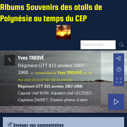
Albums Souvenirs des atolls de
Polynésie au temps du CEP
Yves TROUVÉ
Régiment GTT 815 années 1967-
1968
→
Yves TROUVÉ
Commentaire de
jeu. 26
févr. 2015 21:21:13 CET (90.19.104.231)
Régiment GTT 815 années 1967-1968:
Caporal chef BORI, Adjudant chef LECOSEC,
Capitaine DARIET; D'autres photos à venir
Envoyez vos commentaires