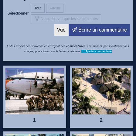
Tout
Aucun
Sélectionner
Ne conserver que les sélectionnés
Vue
Écrire un commentaire
Faites évoluer ces souvenirs en envoyant des
commentaires
, commencez par sélectionner des
images, puis cliquez sur le bouton ci-dessus
+ Ajouter commentaire
Envoyez vos commentaires
Envoyez vos commentaire
1
2