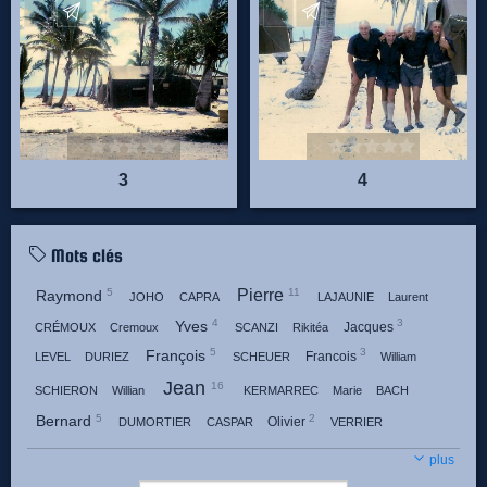
Envoyez vos commentaires
Envoyez vos commentaire
3
4
Mots clés
Pierre
5
11
Raymond
JOHO
CAPRA
LAJAUNIE
Laurent
4
3
Yves
Jacques
CRÉMOUX
Cremoux
SCANZI
Rikitéa
5
3
François
Francois
LEVEL
DURIEZ
SCHEUER
William
Jean
16
SCHIERON
Willian
KERMARREC
Marie
BACH
5
2
Bernard
Olivier
DUMORTIER
CASPAR
VERRIER
4
2
7
Gérard
Claude
Gerard
GADAUD
BEULAY
CHEVRIER
plus
2
2
4
Henri
DEMOULIÈRE
demouliere
GAULAIN
GENEYEN