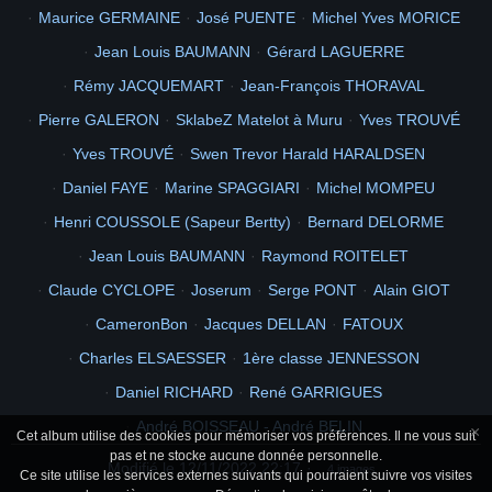
Maurice GERMAINE
José PUENTE
Michel Yves MORICE
Jean Louis BAUMANN
Gérard LAGUERRE
Rémy JACQUEMART
Jean-François THORAVAL
Pierre GALERON
SklabeZ Matelot à Muru
Yves TROUVÉ
Yves TROUVÉ
Swen Trevor Harald HARALDSEN
Daniel FAYE
Marine SPAGGIARI
Michel MOMPEU
Henri COUSSOLE (Sapeur Bertty)
Bernard DELORME
Jean Louis BAUMANN
Raymond ROITELET
Claude CYCLOPE
Joserum
Serge PONT
Alain GIOT
CameronBon
Jacques DELLAN
FATOUX
Charles ELSAESSER
1ère classe JENNESSON
Daniel RICHARD
René GARRIGUES
André BOISSEAU - André BELIN
×
Cet album utilise des cookies pour mémoriser vos préférences. Il ne vous suit
pas et ne stocke aucune donnée personnelle.
Modifié le
12/11/2022 22:17
4 images
Ce site utilise les services externes suivants qui pourraient suivre vos visites