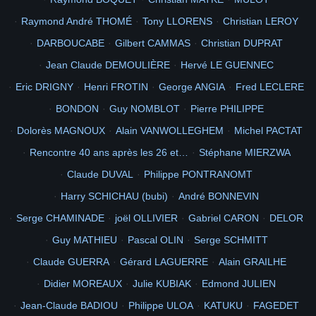
2
1965
documents
concernant
115eme
1966
2005
2010
TAHITI
Raymond André THOMÉ
Tony LLORENS
Christian LEROY
mon
retour
ne suis je pas belle en tahitienne
6
photo de droite au milieu le 1er sa caron et abroudjameur
DARBOUCABE
Gilbert CAMMAS
Christian DUPRAT
Picasa
68
Jean Claude DEMOULIÈRE
Hervé LE GUENNEC
la passe
1iere
50ans
Voir
Eric DRIGNY
Henri FROTIN
George ANGIA
Fred LECLERE
BONDON
Guy NOMBLOT
Pierre PHILIPPE
Dolorès MAGNOUX
Alain VANWOLLEGHEM
Michel PACTAT
Rencontre 40 ans après les 26 et…
Stéphane MIERZWA
Claude DUVAL
Philippe PONTRANOMT
Harry SCHICHAU (bubi)
André BONNEVIN
Serge CHAMINADE
joël OLLIVIER
Gabriel CARON
DELOR
Guy MATHIEU
Pascal OLIN
Serge SCHMITT
Claude GUERRA
Gérard LAGUERRE
Alain GRAILHE
Didier MOREAUX
Julie KUBIAK
Edmond JULIEN
Jean-Claude BADIOU
Philippe ULOA
KATUKU
FAGEDET