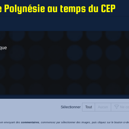
e Polynésie au temps du CEP
ique
Sélectionner
Tout
Aucun
Ne co
s en envoyant des
commentaires
, commencez par sélectionner des images, puis cliquez sur le bouton ci-