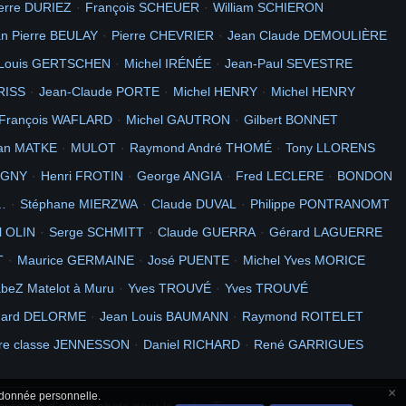
erre DURIEZ
François SCHEUER
William SCHIERON
et
vaccination
Diaporama
polynesie
n Pierre BEULAY
Pierre CHEVRIER
Jean Claude DEMOULIÈRE
 Louis GERTSCHEN
Michel IRÉNÉE
Jean-Paul SEVESTRE
RISS
Jean-Claude PORTE
Michel HENRY
Michel HENRY
François WAFLARD
Michel GAUTRON
Gilbert BONNET
ian MATKE
MULOT
Raymond André THOMÉ
Tony LLORENS
RIGNY
Henri FROTIN
George ANGIA
Fred LECLERE
BONDON
…
Stéphane MIERZWA
Claude DUVAL
Philippe PONTRANOMT
l OLIN
Serge SCHMITT
Claude GUERRA
Gérard LAGUERRE
T
Maurice GERMAINE
José PUENTE
Michel Yves MORICE
abeZ Matelot à Muru
Yves TROUVÉ
Yves TROUVÉ
nard DELORME
Jean Louis BAUMANN
Raymond ROITELET
re classe JENNESSON
Daniel RICHARD
René GARRIGUES
×
 donnée personnelle.