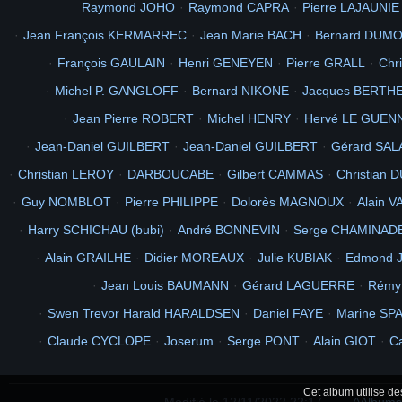
Raymond JOHO
Raymond CAPRA
Pierre LAJAUNIE
P
5
3
2
MT Laetitia RAPUZZI
intérieur
nacre
Jean François KERMARREC
Jean Marie BACH
Bernard DUM
2
1965
640
480
documents
concernant
115eme
1
François GAULAIN
Henri GENEYEN
Pierre GRALL
Chr
photo de droite au milieu le 1er sa caron et ab
Michel P. GANGLOFF
Bernard NIKONE
Jacques BERTH
Jean Pierre ROBERT
Michel HENRY
Hervé LE GUEN
Jean-Daniel GUILBERT
Jean-Daniel GUILBERT
Gérard SA
Christian LEROY
DARBOUCABE
Gilbert CAMMAS
Christian 
Guy NOMBLOT
Pierre PHILIPPE
Dolorès MAGNOUX
Alain
Harry SCHICHAU (bubi)
André BONNEVIN
Serge CHAMINAD
Alain GRAILHE
Didier MOREAUX
Julie KUBIAK
Edmond 
Jean Louis BAUMANN
Gérard LAGUERRE
Rémy
Swen Trevor Harald HARALDSEN
Daniel FAYE
Marine SP
Claude CYCLOPE
Joserum
Serge PONT
Alain GIOT
C
Cet album utilise d