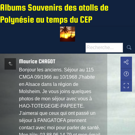
Albums Souvenirs des atolls de
Polynésie au temps du CEP
Maurice CHAGOT
Bonjour les anciens. Séjour au 115
CMGA 09/1966 au 10/1968 J'habite
en Alsace dans la région de
Molsheim. Je vous joins quelques
photos de mon séjour avec vous à
HAO-TOTEGEGIE-PAPEETE.
J'aimerai que ceux qui ont passé un
séjour à FANGATOFA prennent
contact avec moi pour parler de santé.
Mon télp: 03 88 96 14 79 et mon émail