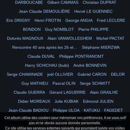
Guy MATHIEU
Pascal OLIN
Serge SCHMITT
Claude GUERRA
Gérard LAGUERRE
Alain GRAILHE
Didier MOREAUX
Julie KUBIAK
Edmond JULIEN
Jean-Claude BADIOU
Philippe ULOA
KATUKU
FAGEDET
Maurice GERMAINE
José PUENTE
Michel Yves MORICE
Jean Louis BAUMANN
Gérard LAGUERRE
Rémy JACQUEMART
Jean-François THORAVAL
Pierre GALERON
SklabeZ Matelot à Muru
Yves TROUVÉ
Yves TROUVÉ
Swen Trevor Harald HARALDSEN
Daniel FAYE
Marine SPAGGIARI
Michel MOMPEU
Henri COUSSOLE (Sapeur Bertty)
Bernard DELORME
Jean Louis BAUMANN
Raymond ROITELET
Claude CYCLOPE
Joserum
Serge PONT
Alain GIOT
×
Cet album utilise des cookies pour mémoriser vos préférences. Il ne vous suit
pas et ne stocke aucune donnée personnelle.
CameronBon
Jacques DELLAN
FATOUX
Ce site utilise les services externes suivants qui pourraient suivre vos visites