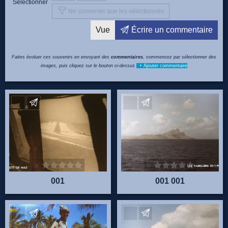
Sélectionner
Ne conserver que les sélectionnés
Vue
Écrire un commentaire
Faites évoluer ces souvenirs en envoyant des
commentaires
, commencez par sélectionner des
images, puis cliquez sur le bouton ci-dessus
+ Ajouter commentaire
Envoyez vos commentaires
Envoyez vos commentaire
001
001 001
Envoyez vos commentaires
Envoyez vos commentaire