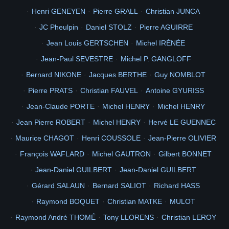
Maurice CHAGOT
Henri COUSSOLE
Jean-Pierre OLIVIER
3
5
3
2
MT Laetitia RAPUZZI
catholique
intérieur
nacre
François WAFLARD
Michel GAUTRON
Gilbert BONNET
Picasa 2.7
62
Album
officiel
chantier
115e
CMGA
Jean-Daniel GUILBERT
Jean-Daniel GUILBERT
Totégégie
999
Carnet
vaccination
Diaporama
polynesie
640
480
Gérard SALAUN
Bernard SALIOT
Richard HASS
2
1965
documents
concernant
115eme
1966
2005
2010
TAHITI
Raymond BOQUET
Christian MATKE
MULOT
mon
retour
ne suis je pas belle en tahitienne
6
photo de droite au milieu le 1er sa caron et abroudjameur
Raymond André THOMÉ
Tony LLORENS
Christian LEROY
Picasa
68
DARBOUCABE
Gilbert CAMMAS
Christian DUPRAT
la passe
1iere
50ans
Voir
Jean Claude DEMOULIÈRE
Hervé LE GUENNEC
Eric DRIGNY
Henri FROTIN
George ANGIA
Fred LECLERE
BONDON
Guy NOMBLOT
Pierre PHILIPPE
Dolorès MAGNOUX
Alain VANWOLLEGHEM
Michel PACTAT
Rencontre 40 ans après les 26 et…
Stéphane MIERZWA
Claude DUVAL
Philippe PONTRANOMT
Harry SCHICHAU (bubi)
André BONNEVIN
Serge CHAMINADE
joël OLLIVIER
Gabriel CARON
DELOR