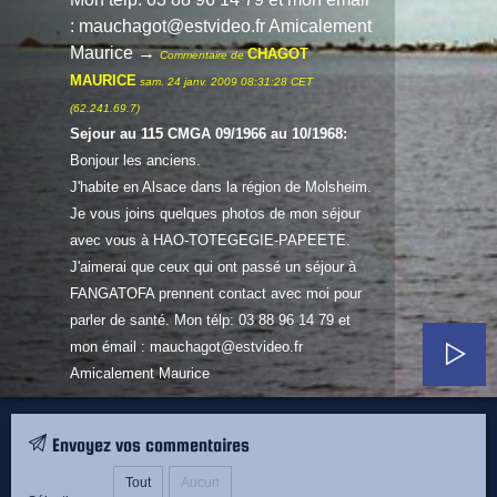
: mauchagot@estvideo.fr Amicalement
Maurice
→
CHAGOT
Commentaire de
MAURICE
sam. 24 janv. 2009 08:31:28 CET
(62.241.69.7)
Sejour au 115 CMGA 09/1966 au 10/1968:
Bonjour les anciens.
J'habite en Alsace dans la région de Molsheim.
Je vous joins quelques photos de mon séjour
avec vous à HAO-TOTEGEGIE-PAPEETE.
J'aimerai que ceux qui ont passé un séjour à
FANGATOFA prennent contact avec moi pour
parler de santé. Mon télp: 03 88 96 14 79 et
mon émail : mauchagot@estvideo.fr
Amicalement Maurice
Envoyez vos commentaires
Tout
Aucun