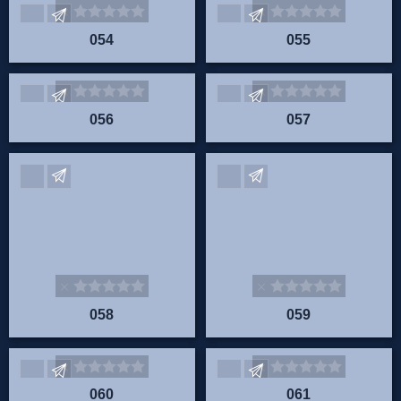
056
057
Envoyez vos commentaires
Envoyez vos commentaire
058
059
Envoyez vos commentaires
Envoyez vos commentaire
060
061
Envoyez vos commentaires
062
Mots clés
Pierre
5
11
Raymond
JOHO
CAPRA
LAJAUNIE
Laurent
4
3
Yves
Jacques
CRÉMOUX
Cremoux
SCANZI
Rikitéa
5
3
François
Francois
LEVEL
DURIEZ
SCHEUER
William