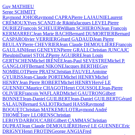
Guy MATHIEU
Serge SCHMITT
Raymond JOHO
Raymond CAPRA
Pierre LAJAUNIE
Laurent
CRÉMOUX
Yves SCANZI de Rikitéa
Jacques LEVEL
Pierre
DURIEZ
François SCHEUER
William SCHIERON
Jean François
KERMARREC
Jean Marie BACH
Bernard DUMORTIER
Bernard
CASPAR
Olivier VERRIER
Gérard GADAUD
Jean Pierre
BEULAY
Pierre CHEVRIER
Jean Claude DEMOULIÈRE
François
GAULAIN
Henri GENEYEN
Pierre GRALL
Christian JUNCA
JC
Pheulpin
Daniel STOLZ
Pierre AGUIRRE
Jean Louis
GERTSCHEN
Michel IRÉNÉE
Jean-Paul SEVESTRE
Michel P.
GANGLOFF
Bernard NIKONE
Jacques BERTHE
Guy
NOMBLOT
Pierre PRATS
Christian FAUVEL
Antoine
GYURISS
Jean-Claude PORTE
Michel HENRY
Michel
HENRY
Jean Pierre ROBERT
Michel HENRY
Hervé LE
GUENNEC
Maurice CHAGOT
Henri COUSSOLE
Jean-Pierre
OLIVIER
François WAFLARD
Michel GAUTRON
Gilbert
BONNET
Jean-Daniel GUILBERT
Jean-Daniel GUILBERT
Gérard
SALAUN
Bernard SALIOT
Richard HASS
Raymond
BOQUET
Christian MATKE
MULOT
Raymond André
THOMÉ
Tony LLORENS
Christian
LEROY
DARBOUCABE
Gilbert CAMMAS
Christian
DUPRAT
Jean Claude DEMOULIÈRE
Hervé LE GUENNEC
Eric
DRIGNY
Henri FROTIN
George ANGIA
Fred