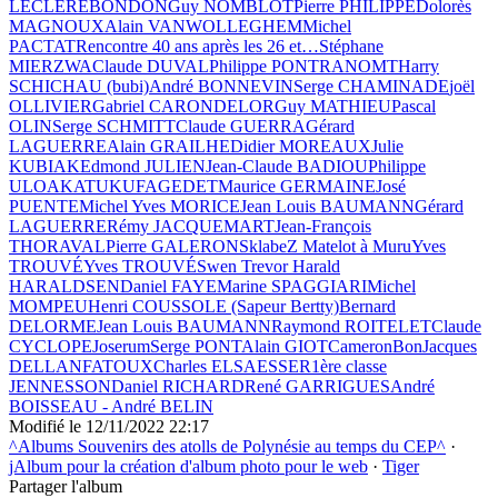
LECLERE
BONDON
Guy NOMBLOT
Pierre PHILIPPE
Dolorès
MAGNOUX
Alain VANWOLLEGHEM
Michel
PACTAT
Rencontre 40 ans après les 26 et…
Stéphane
MIERZWA
Claude DUVAL
Philippe PONTRANOMT
Harry
SCHICHAU (bubi)
André BONNEVIN
Serge CHAMINADE
joël
OLLIVIER
Gabriel CARON
DELOR
Guy MATHIEU
Pascal
OLIN
Serge SCHMITT
Claude GUERRA
Gérard
LAGUERRE
Alain GRAILHE
Didier MOREAUX
Julie
KUBIAK
Edmond JULIEN
Jean-Claude BADIOU
Philippe
ULOA
KATUKU
FAGEDET
Maurice GERMAINE
José
PUENTE
Michel Yves MORICE
Jean Louis BAUMANN
Gérard
LAGUERRE
Rémy JACQUEMART
Jean-François
THORAVAL
Pierre GALERON
SklabeZ Matelot à Muru
Yves
TROUVÉ
Yves TROUVÉ
Swen Trevor Harald
HARALDSEN
Daniel FAYE
Marine SPAGGIARI
Michel
MOMPEU
Henri COUSSOLE (Sapeur Bertty)
Bernard
DELORME
Jean Louis BAUMANN
Raymond ROITELET
Claude
CYCLOPE
Joserum
Serge PONT
Alain GIOT
CameronBon
Jacques
DELLAN
FATOUX
Charles ELSAESSER
1ère classe
JENNESSON
Daniel RICHARD
René GARRIGUES
André
BOISSEAU - André BELIN
Modifié le
12/11/2022 22:17
^Albums Souvenirs des atolls de Polynésie au temps du CEP^
·
jAlbum pour la création d'album photo pour le web
·
Tiger
Partager l'album