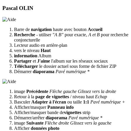
Pascal OLIN
Barre de
navigation
haute avec bouton
Accueil
Recherche
- utiliser
"A B"
pour exacte,
A et B
pour recherche
conjoncturelle
Lecteur audio en arrière-plan
vers le niveau
Haut
information
Album
Partager
et
J'aime
l'album sur les réseaux sociaux
Télécharger
le dossier actuel sous forme de fichier ZIP
Démarrer
diaporama
Pavé numérique *
image
Précédente
Flèche gauche
Glissez vers la droite
Retour à la
page de vignettes
/ niveau haut
Echap
Basculer
Adapter à l'écran
ou taille
1:1
Pavé numérique +
Afficher/masquer
Panneau info
Afficher/masquer bande de
vignettes
strip
Démarrer/arrêter
diaporama
Pavé numérique *
image
Suivante
Flèche droite
Glissez vers la gauche
Afficher
données photo