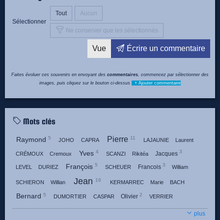
Tout
Aucun
Sélectionner
Ne conserver que les sélectionnés
Vue
Écrire un commentaire
Faites évoluer ces souvenirs en envoyant des
commentaires
, commencez par sélectionner des
images, puis cliquez sur le bouton ci-dessus
+ Ajouter commentaire
Mots clés
Pierre
5
11
Raymond
JOHO
CAPRA
LAJAUNIE
Laurent
4
3
Yves
Jacques
CRÉMOUX
Cremoux
SCANZI
Rikitéa
5
3
François
Francois
LEVEL
DURIEZ
SCHEUER
William
Jean
16
SCHIERON
Willian
KERMARREC
Marie
BACH
5
2
Bernard
Olivier
DUMORTIER
CASPAR
VERRIER
4
2
7
Gérard
Claude
Gerard
GADAUD
BEULAY
CHEVRIER
plus