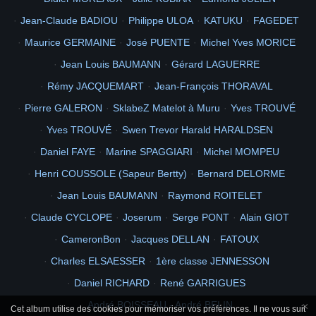
Jean-Claude BADIOU
Philippe ULOA
KATUKU
FAGEDET
Maurice GERMAINE
José PUENTE
Michel Yves MORICE
Jean Louis BAUMANN
Gérard LAGUERRE
Rémy JACQUEMART
Jean-François THORAVAL
Pierre GALERON
SklabeZ Matelot à Muru
Yves TROUVÉ
Yves TROUVÉ
Swen Trevor Harald HARALDSEN
Daniel FAYE
Marine SPAGGIARI
Michel MOMPEU
Henri COUSSOLE (Sapeur Bertty)
Bernard DELORME
Jean Louis BAUMANN
Raymond ROITELET
Claude CYCLOPE
Joserum
Serge PONT
Alain GIOT
CameronBon
Jacques DELLAN
FATOUX
Charles ELSAESSER
1ère classe JENNESSON
Daniel RICHARD
René GARRIGUES
André BOISSEAU - André BELIN
×
Cet album utilise des cookies pour mémoriser vos préférences. Il ne vous suit