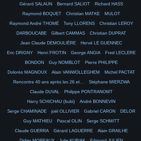
Gérard SALAUN
Bernard SALIOT
Richard HASS
2
1965
documents
concernant
115eme
1966
2005
2010
TAHITI
Raymond BOQUET
Christian MATKE
MULOT
mon
retour
ne suis je pas belle en tahitienne
6
photo de droite au milieu le 1er sa caron et abroudjameur
Raymond André THOMÉ
Tony LLORENS
Christian LEROY
Picasa
68
DARBOUCABE
Gilbert CAMMAS
Christian DUPRAT
la passe
1iere
50ans
Voir
Jean Claude DEMOULIÈRE
Hervé LE GUENNEC
Eric DRIGNY
Henri FROTIN
George ANGIA
Fred LECLERE
BONDON
Guy NOMBLOT
Pierre PHILIPPE
Dolorès MAGNOUX
Alain VANWOLLEGHEM
Michel PACTAT
Rencontre 40 ans après les 26 et…
Stéphane MIERZWA
Claude DUVAL
Philippe PONTRANOMT
Harry SCHICHAU (bubi)
André BONNEVIN
Serge CHAMINADE
joël OLLIVIER
Gabriel CARON
DELOR
Guy MATHIEU
Pascal OLIN
Serge SCHMITT
Claude GUERRA
Gérard LAGUERRE
Alain GRAILHE
Didier MOREAUX
Julie KUBIAK
Edmond JULIEN