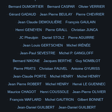
avelgwalarn
Gabriel
CARON
DELOR
del
MATHIEU
Pascal
OLIN
Bernard DUMORTIER
Bernard CASPAR
Olivier VERRIER
2
LAGUERRE
SCHMITT
solo2500
GUERRA
GRAILHE
07051948
Gérard GADAUD
Jean Pierre BEULAY
Pierre CHEVRIER
Didier
MOREAUX
Julie
KUBIAK
Edmond
JULIEN
stephane
BADIOU
ULOA
KATUKU
FAGEDET
GERMAINE
José
PUENTE
Jean Claude DEMOULIÈRE
François GAULAIN
2
BAUMANN
MORICE
Mimy
Rémy
JACQUEMART
Remy
Henri GENEYEN
Pierre GRALL
Christian JUNCA
2
TROUVÉ
THORAVAL
GALERON
SklabeZ
Matelot
Muru
1971
JC Pheulpin
Daniel STOLZ
Pierre AGUIRRE
Trouve
Swen
Trevor
Harald
HARALDSEN
skagerrac
FAYE
Dan
Marine
SPAGGIARI
mspa
MOMPEU
Sapeur
Bertty
DELORME
Jean Louis GERTSCHEN
Michel IRÉNÉE
Expertalu
ROITELET
CHANRAY
CYCLOPE
polypheme
Joserum
Jean-Paul SEVESTRE
Michel P. GANGLOFF
PONT
serge71250
GIOT
CameronBon
DELLAN
FATOUX
Charles
Bernard NIKONE
Jacques BERTHE
Guy NOMBLOT
2
2
2
classe
JENNESSON
1970
ELSAESSER
Zezere
1ère
2
2
camp
ARUE
Pierre PRATS
Christian FAUVEL
Antoine GYURISS
René
GARRIGUES
rene
BOISSEAU
BELIN
2
2008
Picasa 2.6
Photos
des
GAMBIER
1960
Eglise
Jean-Claude PORTE
Michel HENRY
Michel HENRY
4
3
Totegegie
SM Laetitia RAPUZZI
avril
Jean Pierre ROBERT
Michel HENRY
Hervé LE GUENNEC
Mangareva
cathédrale
7
8
8
Polynésie Française
Maurice CHAGOT
Henri COUSSOLE
Jean-Pierre OLIVIER
3
5
3
2
MT Laetitia RAPUZZI
catholique
intérieur
nacre
François WAFLARD
Michel GAUTRON
Gilbert BONNET
Picasa 2.7
62
Album
officiel
chantier
115e
CMGA
Jean-Daniel GUILBERT
Jean-Daniel GUILBERT
Totégégie
999
Carnet
vaccination
Diaporama
polynesie
640
480