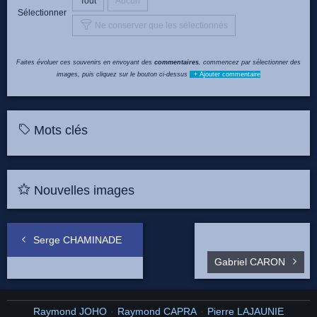
Tout
Aucun
Sélectionner
Ne conserver que les sélectionnés
Faites évoluer ces souvenirs en envoyant des
commentaires
, commencez par sélectionner des
images, puis cliquez sur le bouton ci-dessus
+ Ajouter commentaire
Mots clés
Nouvelles images
Serge CHAMINADE
Gabriel CARON
Raymond JOHO
Raymond CAPRA
Pierre LAJAUNIE