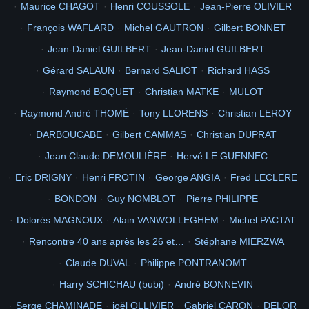
Maurice CHAGOT
Henri COUSSOLE
Jean-Pierre OLIVIER
François WAFLARD
Michel GAUTRON
Gilbert BONNET
Jean-Daniel GUILBERT
Jean-Daniel GUILBERT
Gérard SALAUN
Bernard SALIOT
Richard HASS
Raymond BOQUET
Christian MATKE
MULOT
Raymond André THOMÉ
Tony LLORENS
Christian LEROY
DARBOUCABE
Gilbert CAMMAS
Christian DUPRAT
Jean Claude DEMOULIÈRE
Hervé LE GUENNEC
Eric DRIGNY
Henri FROTIN
George ANGIA
Fred LECLERE
BONDON
Guy NOMBLOT
Pierre PHILIPPE
Dolorès MAGNOUX
Alain VANWOLLEGHEM
Michel PACTAT
Rencontre 40 ans après les 26 et…
Stéphane MIERZWA
Claude DUVAL
Philippe PONTRANOMT
Harry SCHICHAU (bubi)
André BONNEVIN
Serge CHAMINADE
joël OLLIVIER
Gabriel CARON
DELOR