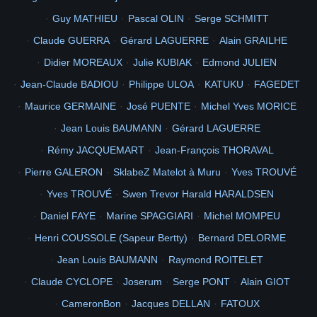
Guy MATHIEU
Pascal OLIN
Serge SCHMITT
Claude GUERRA
Gérard LAGUERRE
Alain GRAILHE
Didier MOREAUX
Julie KUBIAK
Edmond JULIEN
Jean-Claude BADIOU
Philippe ULOA
KATUKU
FAGEDET
Maurice GERMAINE
José PUENTE
Michel Yves MORICE
Jean Louis BAUMANN
Gérard LAGUERRE
Rémy JACQUEMART
Jean-François THORAVAL
Pierre GALERON
SklabeZ Matelot à Muru
Yves TROUVÉ
Yves TROUVÉ
Swen Trevor Harald HARALDSEN
Daniel FAYE
Marine SPAGGIARI
Michel MOMPEU
Henri COUSSOLE (Sapeur Bertty)
Bernard DELORME
Jean Louis BAUMANN
Raymond ROITELET
Claude CYCLOPE
Joserum
Serge PONT
Alain GIOT
CameronBon
Jacques DELLAN
FATOUX