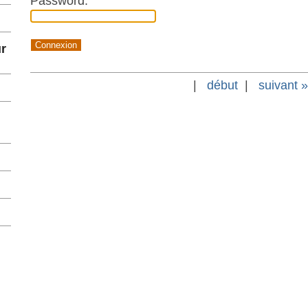
Password:
r
|
début
|
suivant »