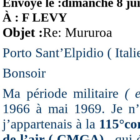
Envoyé le :dimanche 8 jui
À : F LEVY
Objet :
Re: Mururoa
Porto Sant’Elpidio ( Itali
Bonsoir
Ma période militaire
( 
1966 à mai 1969. Je n’
j’appartenais à la
115°co
de l’air ( CMGA)
qui 