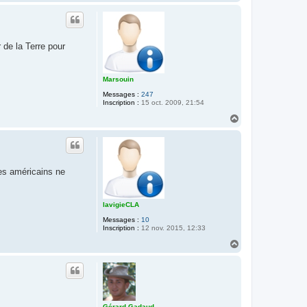
a
u
t
 de la Terre pour
Marsouin
Messages :
247
Inscription :
15 oct. 2009, 21:54
H
a
u
t
tes américains ne
lavigieCLA
Messages :
10
Inscription :
12 nov. 2015, 12:33
H
a
u
t
Gérard Gadaud