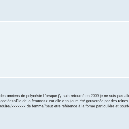
e des anciens de polynésie.L'orsque j'y suis retourné en 2009 je ne suis pas all
pelée<<l'ile de la femme>> car elle a toujours été gouvernée par des reines . 
aduire//xxxxxxx de femme//peut etre référence à la forme particuliére et pour