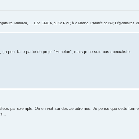
ataufa, Mururoa, ...; 115e CMGA, au 5e RMP, à la Marine, L'Armée de l'Air, Légionnaires, civi
f, ça peut faire partie du projet "Echelon", mais je ne suis pas spécialiste.
météos par exemple. On en voit sur des aérodromes. Je pense que cette forme
s...