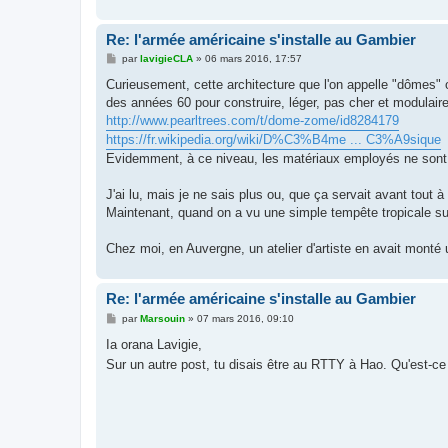
Re: l'armée américaine s'installe au Gambier
M
par
lavigieCLA
»
06 mars 2016, 17:57
e
s
Curieusement, cette architecture que l'on appelle "dômes" 
s
des années 60 pour construire, léger, pas cher et modulaire
a
g
http://www.pearltrees.com/t/dome-zome/id8284179
e
https://fr.wikipedia.org/wiki/D%C3%B4me ... C3%A9sique
Evidemment, à ce niveau, les matériaux employés ne sont p
J'ai lu, mais je ne sais plus ou, que ça servait avant tout 
Maintenant, quand on a vu une simple tempête tropicale sur
Chez moi, en Auvergne, un atelier d'artiste en avait monté 
Re: l'armée américaine s'installe au Gambier
M
par
Marsouin
»
07 mars 2016, 09:10
e
s
Ia orana Lavigie,
s
Sur un autre post, tu disais être au RTTY à Hao. Qu'est-ce
a
g
e