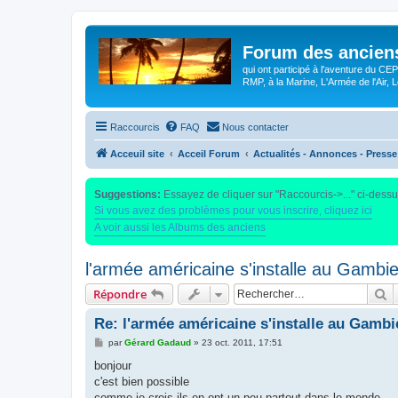
Forum des anciens
qui ont participé à l'aventure du C
RMP, à la Marine, L'Armée de l'Air, Lé
Raccourcis
FAQ
Nous contacter
Acceuil site
Acceil Forum
Actualités - Annonces - Presse 
Suggestions:
Essayez de cliquer sur "Raccourcis->..." ci-dess
Si vous avez des problèmes pour vous inscrire, cliquez ici
A voir aussi les Albums des anciens
l'armée américaine s'installe au Gambie
R
Répondre
Re: l'armée américaine s'installe au Gambi
M
par
Gérard Gadaud
»
23 oct. 2011, 17:51
e
s
bonjour
s
c'est bien possible
a
g
comme je crois ils en ont un peu partout dans le monde