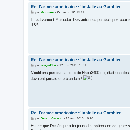
Re: l'armée américaine s'installe au Gambier
M
par
Marsouin
»
27 nov. 2012, 19:51
e
s
Effectivement Marauder. Des antennes paraboliques pour rela
s
l'ISS.
a
g
e
Re: l'armée américaine s'installe au Gambier
M
par
lavigieCLA
»
12 nov. 2015, 13:11
e
s
N'oublions pas que la piste de Hao (3400 m), était une des
s
devaient jamais être bien loin !
a
g
e
Re: l'armée américaine s'installe au Gambier
M
par
Gérard Gadaud
»
13 nov. 2015, 10:28
e
s
Est-ce que l'Amérique a toujours des options de ce genre su
s