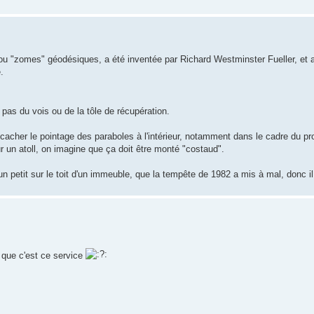
ou "zomes" géodésiques, a été inventée par Richard Westminster Fueller, et 
.
as du vois ou de la tôle de récupération.
à cacher le pointage des paraboles à l'intérieur, notamment dans le cadre du pr
 un atoll, on imagine que ça doit être monté "costaud".
un petit sur le toit d'un immeuble, que la tempête de 1982 a mis à mal, donc i
 que c'est ce service