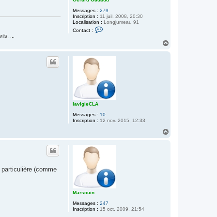
Messages :
279
Inscription :
11 juil. 2008, 20:30
Localisation :
Longjumeau 91
C
Contact :
o
ls, ...
n
H
t
a
a
u
c
t
t
e
r
G
é
r
a
r
lavigieCLA
d
G
Messages :
10
a
Inscription :
12 nov. 2015, 12:33
d
H
a
a
u
d
u
t
 particulière (comme
Marsouin
Messages :
247
Inscription :
15 oct. 2009, 21:54