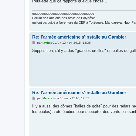
Peut-être que ça rapporte quelque chose...
a
g
e
gggggggggggggggggggggggggggggggggg
Forum des anciens des atolls de Polynésie
qui ont participé à l'aventure du CEP à Totégégie, Mangareva, Hao, Fang
Re: l'armée américaine s'installe au Gambier
M
par
lavigieCLA
»
13 nov. 2015, 13:36
e
s
Supposition, s'il y a des "grandes oreilles" en balles de gol
s
a
g
e
Re: l'armée américaine s'installe au Gambier
M
par
Marsouin
»
06 mars 2016, 17:33
e
s
Il y a aussi des dômes "balles de golfe" pour des radars 
s
les boules) a été étudiée pour supporter des vents puissant
a
g
e