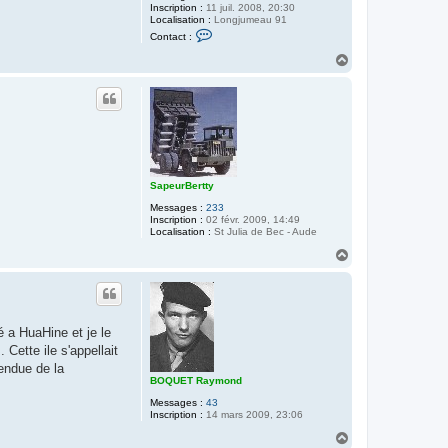
Inscription :
11 juil. 2008, 20:30
Localisation :
Longjumeau 91
C
Contact :
o
n
H
t
a
a
u
c
t
t
e
r
G
é
r
a
SapeurBertty
r
d
Messages :
233
G
Inscription :
02 févr. 2009, 14:49
a
Localisation :
St Julia de Bec - Aude
d
a
H
u
a
d
u
t
é a HuaHine et je le
Cette ile s'appellait
fendue de la
BOQUET Raymond
Messages :
43
Inscription :
14 mars 2009, 23:06
H