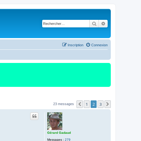
Rechercher
Recherche avancé
Inscription
Connexion
1
2
3
Précédent
Suivant
23 messages
Gérard Gadaud
Messages :
279