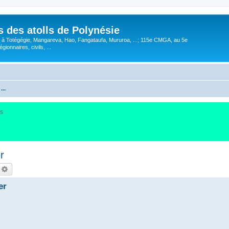
 des atolls de Polynésie
EP à Totégégie, Mangareva, Hao, Fangataufa, Mururoa, ...; 115e CMGA, au 5e
gionnaires, civils, ...
...
us
r
echercher
Recherche avancée
er