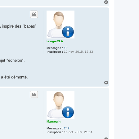
H
a
u
t
a inspiré des "babas"
lavigieCLA
Messages :
10
Inscription :
12 nov. 2015, 12:33
ojet "échelon".
l a été démonté.
H
a
u
t
Marsouin
Messages :
247
Inscription :
15 oct. 2009, 21:54