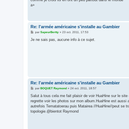
e
a+
Re: l'armée américaine s'installe au Gambier
M
par
SapeurBertty
»
23 oct. 2011, 17:53
e
s
Je ne sais pas, aucune info à ce sujet.
s
a
g
e
Re: l'armée américaine s'installe au Gambier
M
par
BOQUET Raymond
»
24 oct. 2011, 18:57
e
s
Salut à tous cela me fait plaisir de voir HuaHine sur le sit
s
regrette voir les photos sur mon album.HuaHine est aussi ap
a
g
autrefois Tematatoerau puis Matairea //HuaHine//peut se tr
e
topologie.@bientot Raymond