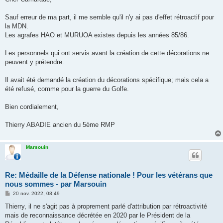
s
a
g
Sauf erreur de ma part, il me semble qu'il n'y ai pas d'effet rétroactif pour
e
la MDN.
Les agrafes HAO et MURUOA existes depuis les années 85/86.
Les personnels qui ont servis avant la création de cette décorations ne
peuvent y prétendre.
Il avait été demandé la création du décorations spécifique; mais cela a
été refusé, comme pour la guerre du Golfe.
Bien cordialement,
Thierry ABADIE ancien du 5ème RMP
Marsouin
Re: Médaille de la Défense nationale ! Pour les vétérans que
nous sommes - par Marsouin
M
20 nov. 2022, 08:49
e
s
Thierry, il ne s'agit pas à proprement parlé d'attribution par rétroactivité
s
mais de reconnaissance décrétée en 2020 par le Président de la
a
g