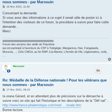
nous sommes - par Marsouin
M
16 févr. 2021, 11:40
e
s
Concernant la demande
s
Si vous avez des informations à ce sujet il serait utile de poster ici à
a
g
l'intention des visiteurs de ce forum, la procédure à suivre pour faire cette
e
demande...
Merci
gggggggggggggggggggggggggggggggggg
Forum des anciens des atolls de Polynésie
qui ont participé à l'aventure du CEP à Totégégie, Mangareva, Hao, Fangataufa,
Mururoa, ...; 115e CMGA, au 5e RMP, à la Marine, L'Armée de l'Air, Légionnaires, civils,
...
Marsouin
Re: Médaille de la Défense nationale ! Pour les vétérans que
nous sommes - par Marsouin
M
17 févr. 2021, 09:15
e
s
Ia orana Gérard, et en attendant plus de précisions sur la démarche à
s
suivre voici un site qui fait l'historique et les descriptions de la "Déf nat"...
a
g
http://www.france-phaleristique.com/med ... ionale.htm
e
Bonne lecture.