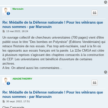
Marsouin
Re: Médaille de la Défense nationale ! Pour les vétérans que
nous sommes - par Marsouin
M
13 mai 2022, 18:24
e
s
Un ouvrage collectif de chercheurs universitaires (700 pages) vient d'être
s
publié sous le titre "Des bombes en Polynésie" (Editions Vendémiaire) qui
a
g
retrace l'histoire de nos essais. Pas trop anti-nucléaire, sauf à la fin où
e
les opposants aux essais français ont la parole. La 115e CMGA est citée
à plusieurs reprises s'agissant des chapitres consacrés à la construction
du CEP. Les universitaires ont bénéficié d'ouverture de certaines
archives.
A lire. On attend aussi les commentaires...
ABADIETHIERRY
Re: Médaille de la Défense nationale ! Pour les vétérans que
nous sommes - par Marsouin
M
30 sept. 2022, 17:51
e
s
Cher Camarade,