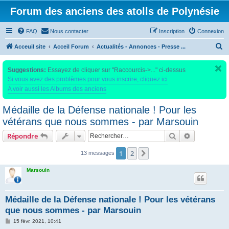
Forum des anciens des atolls de Polynésie
FAQ
Nous contacter
Inscription
Connexion
R
Acceuil site
Acceil Forum
Actualités - Annonces - Presse ...
e
Suggestions:
Essayez de cliquer sur "Raccourcis->..." ci-dessus
c
Si vous avez des problèmes pour vous inscrire, cliquez ici
h
A voir aussi les Albums des anciens
e
Médaille de la Défense nationale ! Pour les
r
vétérans que nous sommes - par Marsouin
c
h
Rechercher
Recherche 
Répondre
e
1
2
Suivant
13 messages
r
Marsouin
Médaille de la Défense nationale ! Pour les vétérans
que nous sommes - par Marsouin
M
15 févr. 2021, 10:41
e