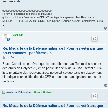
sur demande...
gggggggggggggggggggggggggggggggggg
Forum des anciens des atolls de Polynésie
qui ont participé à l'aventure du CEP à Totégégie, Mangareva, Hao, Fangataufa,
Mururoa, ...; 115e CMGA, au 5e RMP, à la Marine, L'Armée de l'Air, Légionnaires, civils,
...
Marsouin
Re: Médaille de la Défense nationale ! Pour les vétérans que
nous sommes - par Marsouin
M
15 févr. 2021, 20:31
e
s
Exact Gérard, en espérant que les contributeurs au "forum des anciens
s
des atolls de Polynésie", et en particulier ceux de la 115e, seront sur la
a
g
liste prioritaire des récipiendaires, ne serait-ce que dans un classement
e
historique pour l'édification du CEP et pour leur participation aux essais
nucléaires.
Gérard Gadaud
Re: Médaille de la Défense nationale ! Pour les vétérans que