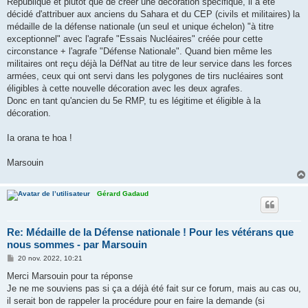
République et plutôt que de créer une décoration spécifique, il a été
e
décidé d'attribuer aux anciens du Sahara et du CEP (civils et militaires) la
médaille de la défense nationale (un seul et unique échelon) "à titre
exceptionnel" avec l'agrafe "Essais Nucléaires" créée pour cette
circonstance + l'agrafe "Défense Nationale". Quand bien même les
militaires ont reçu déjà la DéfNat au titre de leur service dans les forces
armées, ceux qui ont servi dans les polygones de tirs nucléaires sont
éligibles à cette nouvelle décoration avec les deux agrafes.
Donc en tant qu'ancien du 5e RMP, tu es légitime et éligible à la
décoration.
Ia orana te hoa !
Marsouin
Gérard Gadaud
Re: Médaille de la Défense nationale ! Pour les vétérans que
nous sommes - par Marsouin
M
20 nov. 2022, 10:21
e
s
Merci Marsouin pour ta réponse
s
Je ne me souviens pas si ça a déjà été fait sur ce forum, mais au cas ou,
a
g
il serait bon de rappeler la procédure pour en faire la demande (si
e