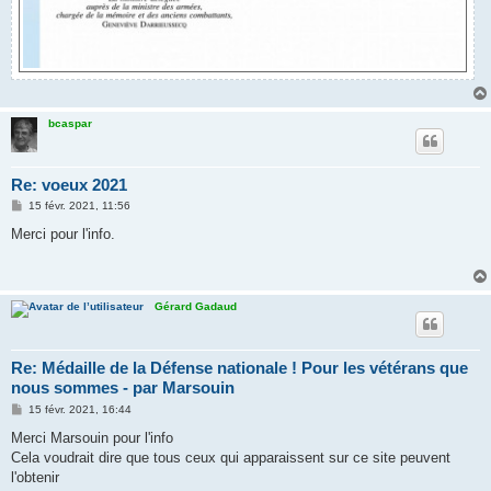
bcaspar
Re: voeux 2021
M
15 févr. 2021, 11:56
e
s
Merci pour l'info.
s
a
g
e
Gérard Gadaud
Re: Médaille de la Défense nationale ! Pour les vétérans que
nous sommes - par Marsouin
M
15 févr. 2021, 16:44
e
s
Merci Marsouin pour l'info
s
Cela voudrait dire que tous ceux qui apparaissent sur ce site peuvent
a
g
l'obtenir
e