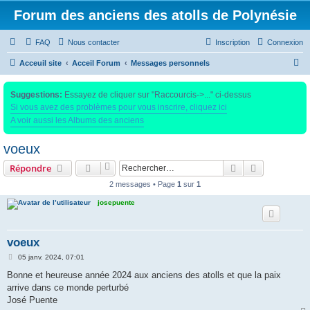
Forum des anciens des atolls de Polynésie
FAQ
Nous contacter
Inscription
Connexion
R
Acceuil site
Acceil Forum
Messages personnels
e
Suggestions:
Essayez de cliquer sur "Raccourcis->..." ci-dessus
c
Si vous avez des problèmes pour vous inscrire, cliquez ici
h
A voir aussi les Albums des anciens
e
voeux
r
c
Rechercher
Recherche 
Répondre
h
2 messages • Page
1
sur
1
e
josepuente
r
voeux
M
05 janv. 2024, 07:01
e
s
Bonne et heureuse année 2024 aux anciens des atolls et que la paix
s
arrive dans ce monde perturbé
a
g
José Puente
e