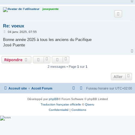
josepuente
Re: voeux
M
04 janv. 2025, 07:55
e
s
Bonne année 2025 à tous les anciens du Pacifique
s
José Puente
a
g
e
Répondre
2 messages • Page
1
sur
1
Aller
Acceuil site
Acceil Forum
Fuseau horaire sur
UTC+02:00
Développé par
phpBB
® Forum Software © phpBB Limited
Traduction française officielle
©
Qiaeru
Confidentialité
|
Conditions