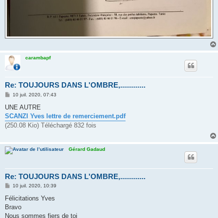
carambapf
Re: TOUJOURS DANS L'OMBRE,.............
M
10 juil. 2020, 07:43
e
s
UNE AUTRE
s
SCANZI Yves lettre de remerciement.pdf
a
g
(250.08 Kio) Téléchargé 832 fois
e
Gérard Gadaud
Re: TOUJOURS DANS L'OMBRE,.............
M
10 juil. 2020, 10:39
e
s
Félicitations Yves
s
Bravo
a
g
Nous sommes fiers de toi