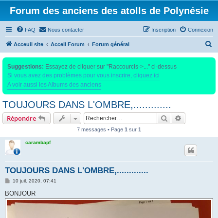
Forum des anciens des atolls de Polynésie
FAQ
Nous contacter
Inscription
Connexion
R
Acceuil site
Acceil Forum
Forum général
e
Suggestions:
Essayez de cliquer sur "Raccourcis->..." ci-dessus
c
Si vous avez des problèmes pour vous inscrire, cliquez ici
h
A voir aussi les Albums des anciens
e
TOUJOURS DANS L'OMBRE,.............
r
c
Rechercher
Recherche 
Répondre
h
7 messages • Page
1
sur
1
e
carambapf
r
TOUJOURS DANS L'OMBRE,.............
M
10 juil. 2020, 07:41
e
s
BONJOUR
s
a
g
e