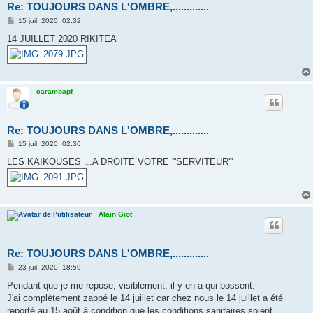
Re: TOUJOURS DANS L'OMBRE,.............
M
15 juil. 2020, 02:32
e
s
14 JUILLET 2020 RIKITEA
s
a
g
e
carambapf
Re: TOUJOURS DANS L'OMBRE,.............
M
15 juil. 2020, 02:36
e
s
LES KAIKOUSES ...A DROITE VOTRE '''SERVITEUR'''
s
a
g
e
Alain Giot
Re: TOUJOURS DANS L'OMBRE,.............
M
23 juil. 2020, 18:59
e
s
Pendant que je me repose, visiblement, il y en a qui bossent.
s
J'ai complètement zappé le 14 juillet car chez nous le 14 juillet a été
a
g
reporté au 15 août à condition que les conditions sanitaires soient