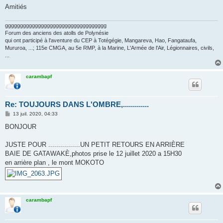
e
Amitiés
gggggggggggggggggggggggggggggggggg
Forum des anciens des atolls de Polynésie
qui ont participé à l'aventure du CEP à Totégégie, Mangareva, Hao, Fangataufa,
Mururoa, ...; 115e CMGA, au 5e RMP, à la Marine, L'Armée de l'Air, Légionnaires, civils,
...
carambapf
Re: TOUJOURS DANS L'OMBRE,.............
M
13 juil. 2020, 04:33
e
s
BONJOUR
s
a
g
JUSTE POUR ................UN PETIT RETOURS EN ARRIÈRE
e
BAIE DE GATAWAKÈ,photos prise le 12 juillet 2020 a 15H30
en arrière plan , le mont MOKOTO
carambapf