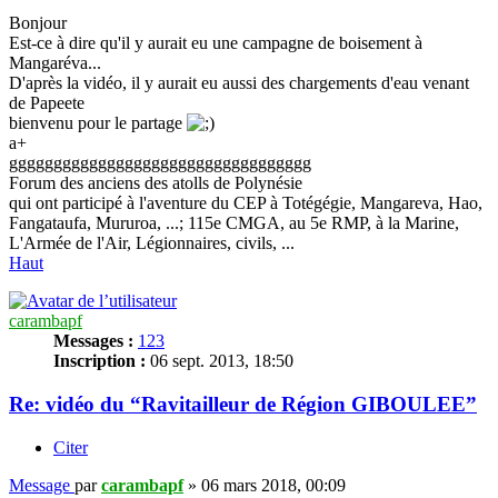
Bonjour
Est-ce à dire qu'il y aurait eu une campagne de boisement à
Mangaréva...
D'après la vidéo, il y aurait eu aussi des chargements d'eau venant
de Papeete
bienvenu pour le partage
a+
gggggggggggggggggggggggggggggggggg
Forum des anciens des atolls de Polynésie
qui ont participé à l'aventure du CEP à Totégégie, Mangareva, Hao,
Fangataufa, Mururoa, ...; 115e CMGA, au 5e RMP, à la Marine,
L'Armée de l'Air, Légionnaires, civils, ...
Haut
carambapf
Messages :
123
Inscription :
06 sept. 2013, 18:50
Re: vidéo du “Ravitailleur de Région GIBOULEE”
Citer
Message
par
carambapf
»
06 mars 2018, 00:09