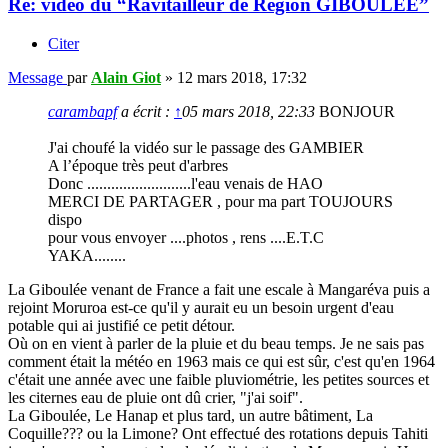
Re: vidéo du “Ravitailleur de Région GIBOULEE”
Citer
Message
par
Alain Giot
»
12 mars 2018, 17:32
carambapf
a écrit :
↑
05 mars 2018, 22:33
BONJOUR
J'ai choufé la vidéo sur le passage des GAMBIER
A l’époque très peut d'arbres
Donc ..........................l'eau venais de HAO
MERCI DE PARTAGER , pour ma part TOUJOURS
dispo
pour vous envoyer ....photos , rens ....E.T.C
YAKA........
La Giboulée venant de France a fait une escale à Mangaréva puis a
rejoint Moruroa est-ce qu'il y aurait eu un besoin urgent d'eau
potable qui ai justifié ce petit détour.
Où on en vient à parler de la pluie et du beau temps. Je ne sais pas
comment était la météo en 1963 mais ce qui est sûr, c'est qu'en 1964
c'était une année avec une faible pluviométrie, les petites sources et
les citernes eau de pluie ont dû crier, "j'ai soif".
La Giboulée, Le Hanap et plus tard, un autre bâtiment, La
Coquille??? ou la Limone? Ont effectué des rotations depuis Tahiti