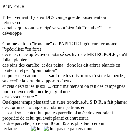
BONJOUR
Effectivement il y a eu DES campagne de boisement ou
reboisement..........................
certains qui y ont participé se sont bien fait '''entuber''' ....je
développe
Comme dab un ''tronchue'' de PAPEETE ingénieur agronome
'''spécialiste ''en foret
décrète , et ce après avoir potassé ses livre de MÉTROPOLE , qu'il
fallait planter
des pins des caraïbe ,et des paina , donc les dit arbres plantés en
hauteur , et par ''gramination''
ce pousse en amont.........sauf que les dits arbres c'est de la merde ,
sa décolle la terre du support rocheux
et cela déstabilise le sol......donc maintenant on fait des campagnes
pour enlever cette merde ,et y planter
des ''essence rare '''
Quelques temps plus tard un autre tronchue,du S.D.R, a fait planter
des agrumes , orange, mandarines ,citrons en
laissant sous entendre que les parcelle plantée deviendraient
propriété de celui qui avait planté et entretenue
la dite parcelle , a ce jour 30 ou 35 ans plus tard certain
réclame...........
pas de papiers donc