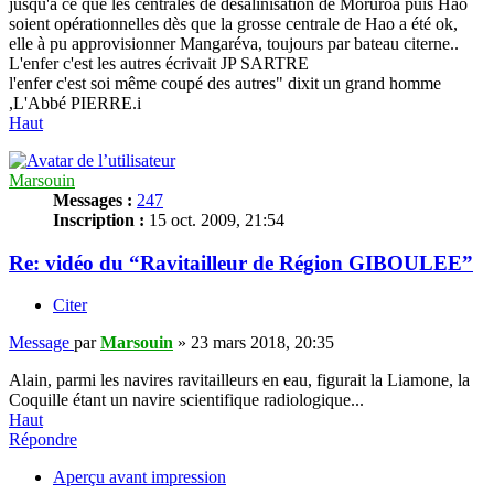
jusqu'a ce que les centrales de désalinisation de Moruroa puis Hao
soient opérationnelles dès que la grosse centrale de Hao a été ok,
elle à pu approvisionner Mangaréva, toujours par bateau citerne..
L'enfer c'est les autres écrivait JP SARTRE
l'enfer c'est soi même coupé des autres" dixit un grand homme
,L'Abbé PIERRE.i
Haut
Marsouin
Messages :
247
Inscription :
15 oct. 2009, 21:54
Re: vidéo du “Ravitailleur de Région GIBOULEE”
Citer
Message
par
Marsouin
»
23 mars 2018, 20:35
Alain, parmi les navires ravitailleurs en eau, figurait la Liamone, la
Coquille étant un navire scientifique radiologique...
Haut
Répondre
Aperçu avant impression