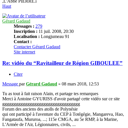
,L'Abbé PIERRE.i
Haut
Gérard Gadaud
Messages :
279
Inscription :
11 juil. 2008, 20:30
Localisation :
Longjumeau 91
Contact :
Contacter Gérard Gadaud
Site internet
Re: vidéo du “Ravitailleur de Région GIBOULEE”
Citer
Message
par
Gérard Gadaud
»
08 mars 2018, 12:53
Tu as tout à fait raison Alain, et partage tes remarques
Merci à Antoine GYURISS d'avoir partagé cette vidéo sur ce site
gggggggggggggggggggggggggggggggggg
Forum des anciens des atolls de Polynésie
qui ont participé à l'aventure du CEP à Totégégie, Mangareva, Hao,
Fangataufa, Mururoa, ...; 115e CMGA, au 5e RMP, à la Marine,
L'Armée de l'Air, Légionnaires, civils, ...