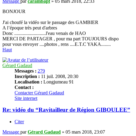
Message
par
carambapf
»
05 mars 2018, 22:33
BONJOUR
J'ai choufé la vidéo sur le passage des GAMBIER
A l’époque très peut d'arbres
Donc ..........................l'eau venais de HAO
MERCI DE PARTAGER , pour ma part TOUJOURS dispo
pour vous envoyer ....photos , rens ....E.T.C YAKA........
Haut
Gérard Gadaud
Messages :
279
Inscription :
11 juil. 2008, 20:30
Localisation :
Longjumeau 91
Contact :
Contacter Gérard Gadaud
Site internet
Re: vidéo du “Ravitailleur de Région GIBOULEE”
Citer
Message
par
Gérard Gadaud
»
05 mars 2018, 23:07