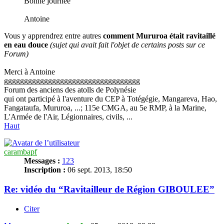
Bonne journée
Antoine
Vous y apprendrez entre autres
comment Mururoa était ravitaillé
en eau douce
(sujet qui avait fait l'objet de certains posts sur ce
Forum)
Merci à Antoine
gggggggggggggggggggggggggggggggggg
Forum des anciens des atolls de Polynésie
qui ont participé à l'aventure du CEP à Totégégie, Mangareva, Hao,
Fangataufa, Mururoa, ...; 115e CMGA, au 5e RMP, à la Marine,
L'Armée de l'Air, Légionnaires, civils, ...
Haut
carambapf
Messages :
123
Inscription :
06 sept. 2013, 18:50
Re: vidéo du “Ravitailleur de Région GIBOULEE”
Citer