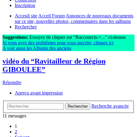
Inscription
Acceuil site
Acceil Forum
Annonces de nouveaux documents
sur ce site, nouvelles photos, commentaires dans les salbums
Rechercher
Suggestions:
Essayez de cliquer sur "Raccourcis->..." ci-dessus
Si vous avez des problèmes pour vous inscrire, cliquez ici
A voir aussi les Albums des anciens
vidéo du “Ravitailleur de Région
GIBOULEE”
Répondre
Aperçu avant impression
Recherche avancée
Rechercher
11 messages
1
2