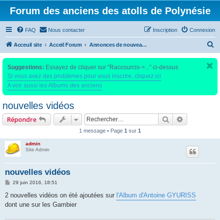
Forum des anciens des atolls de Polynésie
FAQ
Nous contacter
Inscription
Connexion
R
Acceuil site
Acceil Forum
Annonces de nouveaux documents sur ce site, nouvelles photos, commentaires dans les salbums
e
Suggestions:
Essayez de cliquer sur "Raccourcis->..." ci-dessus
c
Si vous avez des problèmes pour vous inscrire, cliquez ici
h
A voir aussi les Albums des anciens
e
nouvelles vidéos
r
c
Rechercher
Recherche 
Répondre
h
1 message • Page
1
sur
1
e
admin
Site Admin
r
nouvelles vidéos
M
29 juin 2016, 18:51
e
s
2 nouvelles vidéos on été ajoutées sur
l'Album d'Antoine GYURISS
s
dont une sur les Gambier
a
g
e