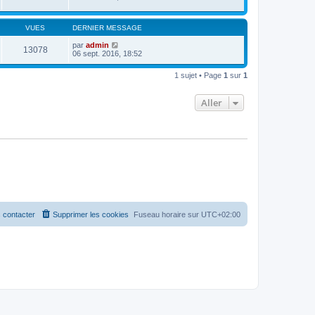
VUES
DERNIER MESSAGE
par
admin
13078
06 sept. 2016, 18:52
1 sujet • Page
1
sur
1
Aller
 contacter
Supprimer les cookies
Fuseau horaire sur
UTC+02:00