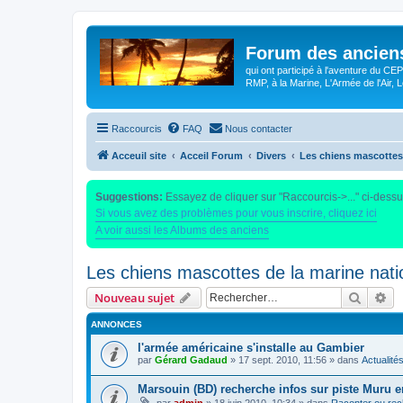
Forum des anciens
qui ont participé à l'aventure du C
RMP, à la Marine, L'Armée de l'Air, Lé
Raccourcis
FAQ
Nous contacter
Acceuil site
Acceil Forum
Divers
Les chiens mascottes 
Suggestions:
Essayez de cliquer sur "Raccourcis->..." ci-dess
Si vous avez des problèmes pour vous inscrire, cliquez ici
A voir aussi les Albums des anciens
Les chiens mascottes de la marine nati
Recher
Re
Nouveau sujet
ANNONCES
l'armée américaine s'installe au Gambier
par
Gérard Gadaud
»
17 sept. 2010, 11:56
» dans
Actualité
Marsouin (BD) recherche infos sur piste Muru e