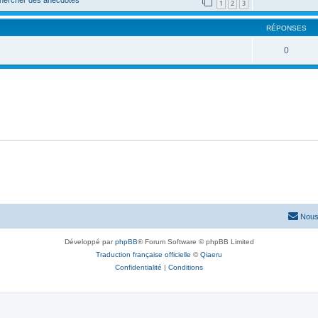
hercher des anecdotes
1
2
3
RÉPONSES
0
Nous
Développé par
phpBB
® Forum Software © phpBB Limited
Traduction française officielle
©
Qiaeru
Confidentialité
|
Conditions