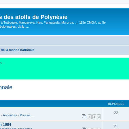
 des atolls de Polynésie
EP à Totégégie, Mangareva, Hao, Fangataufa, Mururoa, ...; 115e CMGA, au 5e
gionnaires, civils, ...
de la marine nationale
us
onale
cher
cherche avancée
RÉPONSES
22
s - Annonces - Presse ...
1
2
3
n 1984
21