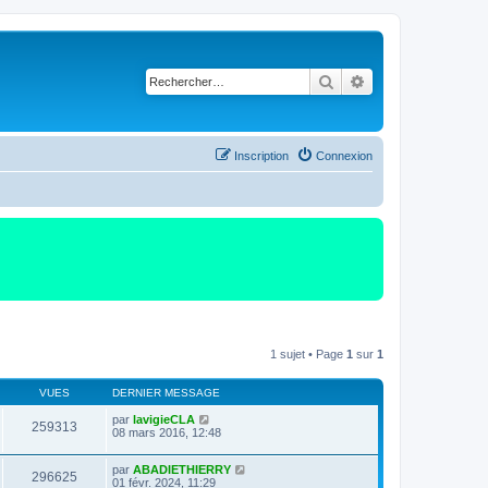
Rechercher
Recherche avancé
Inscription
Connexion
1 sujet • Page
1
sur
1
VUES
DERNIER MESSAGE
par
lavigieCLA
259313
08 mars 2016, 12:48
par
ABADIETHIERRY
296625
01 févr. 2024, 11:29