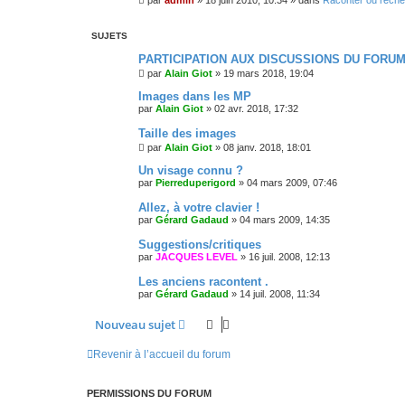
par
admin
»
18 juin 2010, 10:34
» dans
Raconter ou reche
SUJETS
PARTICIPATION AUX DISCUSSIONS DU FORU
par
Alain Giot
»
19 mars 2018, 19:04
Images dans les MP
par
Alain Giot
»
02 avr. 2018, 17:32
Taille des images
par
Alain Giot
»
08 janv. 2018, 18:01
Un visage connu ?
par
Pierreduperigord
»
04 mars 2009, 07:46
Allez, à votre clavier !
par
Gérard Gadaud
»
04 mars 2009, 14:35
Suggestions/critiques
par
JACQUES LEVEL
»
16 juil. 2008, 12:13
Les anciens racontent .
par
Gérard Gadaud
»
14 juil. 2008, 11:34
Nouveau sujet
Revenir à l’accueil du forum
PERMISSIONS DU FORUM