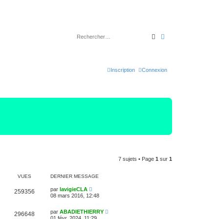
Rechercher
Recherche avancé
Inscription
Connexion
7 sujets • Page
1
sur
1
VUES
DERNIER MESSAGE
par
lavigieCLA
259356
08 mars 2016, 12:48
par
ABADIETHIERRY
296648
01 févr. 2024, 11:29