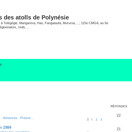
 des atolls de Polynésie
EP à Totégégie, Mangareva, Hao, Fangataufa, Mururoa, ...; 115e CMGA, au 5e
gionnaires, civils, ...
us
r
che avancée
RÉPONSES
22
s - Annonces - Presse ...
1
2
3
n 1984
21