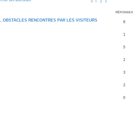
rcher des anecdotes
1
2
3
RÉPONSES
M, OBSTACLES RENCONTRES PAR LES VISITEURS
8
1
5
2
3
2
0