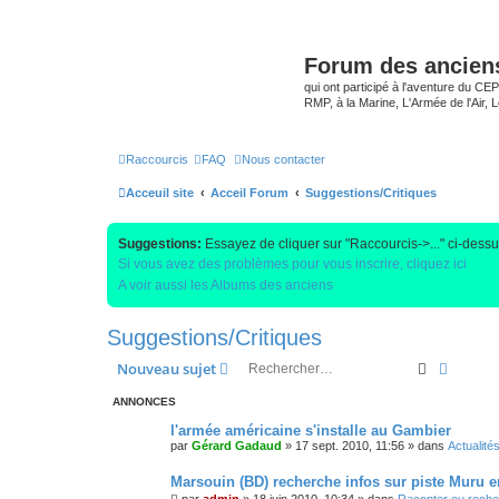
Forum des anciens
qui ont participé à l'aventure du C
RMP, à la Marine, L'Armée de l'Air, Lé
Raccourcis
FAQ
Nous contacter
Acceuil site
Acceil Forum
Suggestions/Critiques
Suggestions:
Essayez de cliquer sur "Raccourcis->..." ci-dess
Si vous avez des problèmes pour vous inscrire, cliquez ici
A voir aussi les Albums des anciens
Suggestions/Critiques
Recherche
Recher
Nouveau sujet
ANNONCES
l'armée américaine s'installe au Gambier
par
Gérard Gadaud
»
17 sept. 2010, 11:56
» dans
Actualité
Marsouin (BD) recherche infos sur piste Muru e