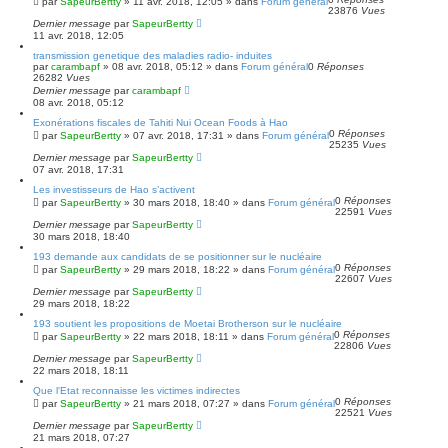
par
SapeurBertty
»
11 avr. 2018, 12:05
» dans
Forum général
23876
Vues
Dernier message
par
SapeurBertty
11 avr. 2018, 12:05
transmission genetique des maladies radio- induites
par
carambapf
»
08 avr. 2018, 05:12
» dans
Forum général
0
Réponses
26282
Vues
Dernier message
par
carambapf
08 avr. 2018, 05:12
Exonérations fiscales de Tahiti Nui Ocean Foods à Hao
0
Réponses
par
SapeurBertty
»
07 avr. 2018, 17:31
» dans
Forum général
25235
Vues
Dernier message
par
SapeurBertty
07 avr. 2018, 17:31
Les investisseurs de Hao s’activent
0
Réponses
par
SapeurBertty
»
30 mars 2018, 18:40
» dans
Forum général
22591
Vues
Dernier message
par
SapeurBertty
30 mars 2018, 18:40
193 demande aux candidats de se positionner sur le nucléaire
0
Réponses
par
SapeurBertty
»
29 mars 2018, 18:22
» dans
Forum général
22607
Vues
Dernier message
par
SapeurBertty
29 mars 2018, 18:22
193 soutient les propositions de Moetai Brotherson sur le nucléaire
0
Réponses
par
SapeurBertty
»
22 mars 2018, 18:11
» dans
Forum général
22806
Vues
Dernier message
par
SapeurBertty
22 mars 2018, 18:11
Que l'Etat reconnaisse les victimes indirectes
0
Réponses
par
SapeurBertty
»
21 mars 2018, 07:27
» dans
Forum général
22521
Vues
Dernier message
par
SapeurBertty
21 mars 2018, 07:27