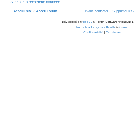
Aller sur la recherche avancée
Acceuil site
Acceil Forum
Nous contacter
Supprimer les 
Développé par
phpBB
® Forum Software © phpBB L
Traduction française officielle
©
Qiaeru
Confidentialité
|
Conditions