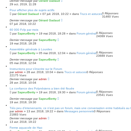
Dernier message
par
Gérard Gadaud
29 oct. 2019, 11:28
Pour afficher plus de sujets actifs
0
Réponses
par
Gérard Gadaud
»
07 juil. 2018, 10:22
» dans
Trucs et astuces
31460
Vues
Dernier message
par
Gérard Gadaud
07 juil. 2018, 10:22
60 000 Fcfp par mois
0
Réponses
par
SapeurBertty
»
19 mai 2018, 18:28
» dans
Forum général
24089
Vues
Dernier message
par
SapeurBertty
19 mai 2018, 18:28
Assemblée générale à Lourdes
0
Réponses
par
SapeurBertty
»
05 mai 2018, 12:04
» dans
Forum général
23689
Vues
Dernier message
par
SapeurBertty
05 mai 2018, 12:04
Instructions pour s'inscrire sur le Forum
par
admin
»
28 avr. 2018, 10:04
» dans
Trucs et astuces
0
Réponses
22175
Vues
Dernier message
par
admin
28 avr. 2018, 10:04
La confiance des Polynésiens a bien été flouée
0
Réponses
par
SapeurBertty
»
19 avr. 2018, 19:30
» dans
Forum général
23541
Vues
Dernier message
par
SapeurBertty
19 avr. 2018, 19:30
Très peu d'intervenants, ce n'est pas un forum, mais une conversation entre habitués au b
par
admin
»
13 avr. 2018, 19:22
» dans
Messages personnels
0
Réponses
21883
Vues
Dernier message
par
admin
13 avr. 2018, 19:22
Ferme aquacole de Hao
0
Réponses