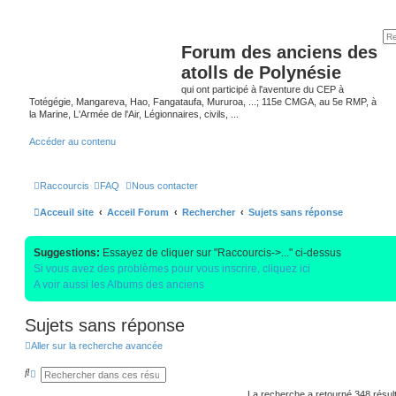
Forum des anciens des
atolls de Polynésie
qui ont participé à l'aventure du CEP à
Totégégie, Mangareva, Hao, Fangataufa, Mururoa, ...; 115e CMGA, au 5e RMP, à
la Marine, L'Armée de l'Air, Légionnaires, civils, ...
Accéder au contenu
Raccourcis
FAQ
Nous contacter
Acceuil site
Acceil Forum
Rechercher
Sujets sans réponse
Suggestions:
Essayez de cliquer sur "Raccourcis->..." ci-dessus
Si vous avez des problèmes pour vous inscrire, cliquez ici
A voir aussi les Albums des anciens
Sujets sans réponse
Aller sur la recherche avancée
R
R
e
e
c
c
La recherche a retourné 348 résul