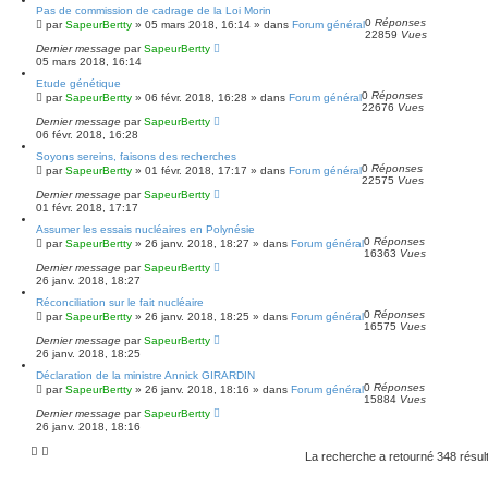
Pas de commission de cadrage de la Loi Morin
0
Réponses
par
SapeurBertty
»
05 mars 2018, 16:14
» dans
Forum général
22859
Vues
Dernier message
par
SapeurBertty
05 mars 2018, 16:14
Etude génétique
0
Réponses
par
SapeurBertty
»
06 févr. 2018, 16:28
» dans
Forum général
22676
Vues
Dernier message
par
SapeurBertty
06 févr. 2018, 16:28
Soyons sereins, faisons des recherches
0
Réponses
par
SapeurBertty
»
01 févr. 2018, 17:17
» dans
Forum général
22575
Vues
Dernier message
par
SapeurBertty
01 févr. 2018, 17:17
Assumer les essais nucléaires en Polynésie
0
Réponses
par
SapeurBertty
»
26 janv. 2018, 18:27
» dans
Forum général
16363
Vues
Dernier message
par
SapeurBertty
26 janv. 2018, 18:27
Réconciliation sur le fait nucléaire
0
Réponses
par
SapeurBertty
»
26 janv. 2018, 18:25
» dans
Forum général
16575
Vues
Dernier message
par
SapeurBertty
26 janv. 2018, 18:25
Déclaration de la ministre Annick GIRARDIN
0
Réponses
par
SapeurBertty
»
26 janv. 2018, 18:16
» dans
Forum général
15884
Vues
Dernier message
par
SapeurBertty
26 janv. 2018, 18:16
La recherche a retourné 348 résul