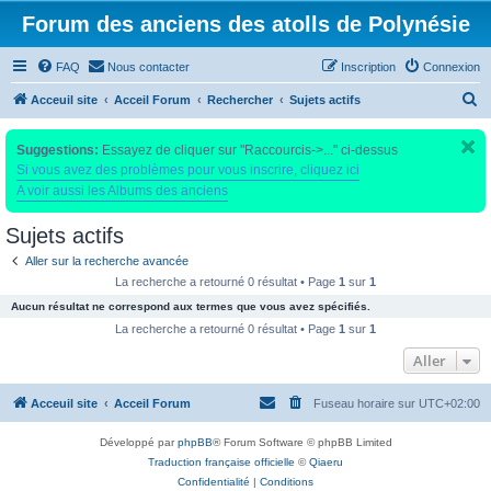
Forum des anciens des atolls de Polynésie
FAQ
Nous contacter
Inscription
Connexion
R
Acceuil site
Acceil Forum
Rechercher
Sujets actifs
e
Suggestions:
Essayez de cliquer sur "Raccourcis->..." ci-dessus
c
Si vous avez des problèmes pour vous inscrire, cliquez ici
h
A voir aussi les Albums des anciens
e
Sujets actifs
r
c
Aller sur la recherche avancée
La recherche a retourné 0 résultat • Page
1
sur
1
h
Aucun résultat ne correspond aux termes que vous avez spécifiés.
e
La recherche a retourné 0 résultat • Page
1
sur
1
r
Aller
Acceuil site
Acceil Forum
Fuseau horaire sur
UTC+02:00
Développé par
phpBB
® Forum Software © phpBB Limited
Traduction française officielle
©
Qiaeru
Confidentialité
|
Conditions