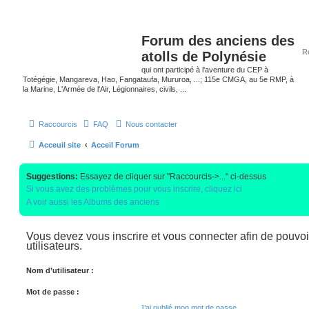
Forum des anciens des
atolls de Polynésie
qui ont participé à l'aventure du CEP à
Totégégie, Mangareva, Hao, Fangataufa, Mururoa, ...; 115e CMGA, au 5e RMP, à
la Marine, L'Armée de l'Air, Légionnaires, civils, ...
Raccourcis
FAQ
Nous contacter
Acceuil site
Acceil Forum
Suggestions:
Essayez de cliquer sur "Raccourcis->..." ci-dessus
Si vous avez des problèmes pour vous inscrire, cliquez ici
A voir aussi les Albums des anciens
Vous devez vous inscrire et vous connecter afin de pouvoir
utilisateurs.
Nom d’utilisateur :
Mot de passe :
J’ai oublié mon mot de passe