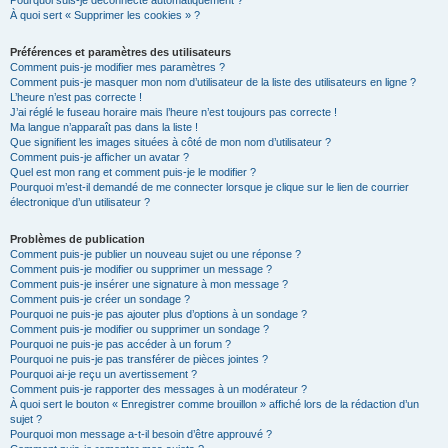
Pourquoi suis-je déconnecté automatiquement ?
À quoi sert « Supprimer les cookies » ?
Préférences et paramètres des utilisateurs
Comment puis-je modifier mes paramètres ?
Comment puis-je masquer mon nom d’utilisateur de la liste des utilisateurs en ligne ?
L’heure n’est pas correcte !
J’ai réglé le fuseau horaire mais l’heure n’est toujours pas correcte !
Ma langue n’apparaît pas dans la liste !
Que signifient les images situées à côté de mon nom d’utilisateur ?
Comment puis-je afficher un avatar ?
Quel est mon rang et comment puis-je le modifier ?
Pourquoi m’est-il demandé de me connecter lorsque je clique sur le lien de courrier
électronique d’un utilisateur ?
Problèmes de publication
Comment puis-je publier un nouveau sujet ou une réponse ?
Comment puis-je modifier ou supprimer un message ?
Comment puis-je insérer une signature à mon message ?
Comment puis-je créer un sondage ?
Pourquoi ne puis-je pas ajouter plus d’options à un sondage ?
Comment puis-je modifier ou supprimer un sondage ?
Pourquoi ne puis-je pas accéder à un forum ?
Pourquoi ne puis-je pas transférer de pièces jointes ?
Pourquoi ai-je reçu un avertissement ?
Comment puis-je rapporter des messages à un modérateur ?
À quoi sert le bouton « Enregistrer comme brouillon » affiché lors de la rédaction d’un
sujet ?
Pourquoi mon message a-t-il besoin d’être approuvé ?