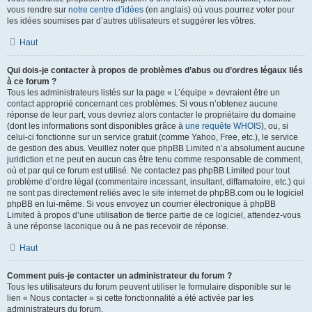
vous rendre sur
notre centre d’idées
(en anglais) où vous pourrez voter pour
les idées soumises par d’autres utilisateurs et suggérer les vôtres.
Haut
Qui dois-je contacter à propos de problèmes d’abus ou d’ordres légaux liés
à ce forum ?
Tous les administrateurs listés sur la page « L’équipe » devraient être un
contact approprié concernant ces problèmes. Si vous n’obtenez aucune
réponse de leur part, vous devriez alors contacter le propriétaire du domaine
(dont les informations sont disponibles grâce à
une requête WHOIS
), ou, si
celui-ci fonctionne sur un service gratuit (comme Yahoo, Free, etc.), le service
de gestion des abus. Veuillez noter que phpBB Limited n’a absolument aucune
juridiction et ne peut en aucun cas être tenu comme responsable de comment,
où et par qui ce forum est utilisé. Ne contactez pas phpBB Limited pour tout
problème d’ordre légal (commentaire incessant, insultant, diffamatoire, etc.) qui
ne sont pas directement reliés avec le site internet de phpBB.com ou le logiciel
phpBB en lui-même. Si vous envoyez un courrier électronique à phpBB
Limited à propos d’une utilisation de tierce partie de ce logiciel, attendez-vous
à une réponse laconique ou à ne pas recevoir de réponse.
Haut
Comment puis-je contacter un administrateur du forum ?
Tous les utilisateurs du forum peuvent utiliser le formulaire disponible sur le
lien « Nous contacter » si cette fonctionnalité a été activée par les
administrateurs du forum.