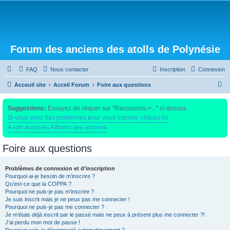
Forum des anciens des atolls de Polynésie
FAQ
Nous contacter
Inscription
Connexion
R
Acceuil site
Acceil Forum
Foire aux questions
e
Suggestions:
Essayez de cliquer sur "Raccourcis->..." ci-dessus
c
Si vous avez des problèmes pour vous inscrire, cliquez ici
h
A voir aussi les Albums des anciens
e
Foire aux questions
r
c
Problèmes de connexion et d’inscription
h
Pourquoi ai-je besoin de m’inscrire ?
e
Qu’est-ce que la COPPA ?
Pourquoi ne puis-je pas m’inscrire ?
r
Je suis inscrit mais je ne peux pas me connecter !
Pourquoi ne puis-je pas me connecter ?
Je m’étais déjà inscrit par le passé mais ne peux à présent plus me connecter ?!
J’ai perdu mon mot de passe !